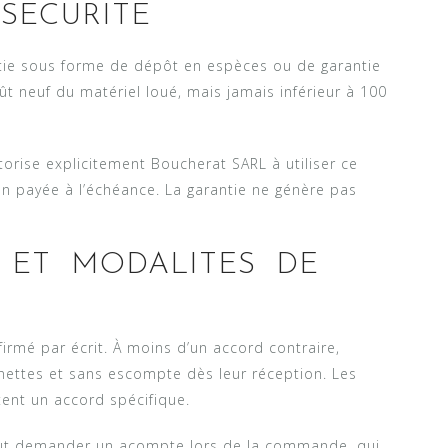
SECURITE
tie sous forme de dépôt en espèces ou de garantie
t neuf du matériel loué, mais jamais inférieur à 100
torise explicitement Boucherat SARL à utiliser ce
 payée à l’échéance. La garantie ne génère pas
 ET MODALITES DE
firmé par écrit. À moins d’un accord contraire,
 nettes et sans escompte dès leur réception. Les
ent un accord spécifique.
ut demander un acompte lors de la commande, qui