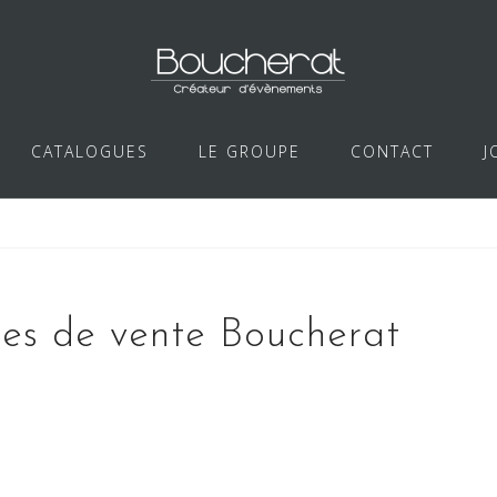
CATALOGUES
LE GROUPE
CONTACT
J
les de vente Boucherat