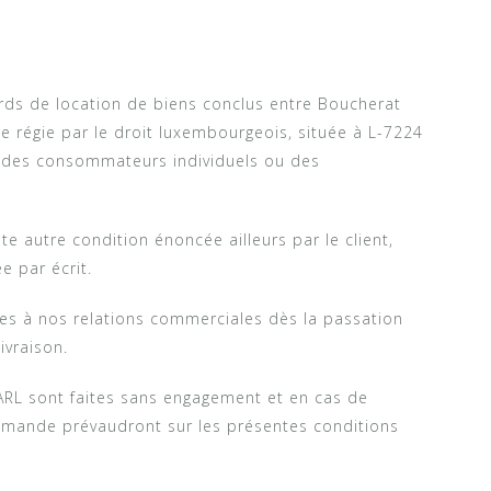
rds de location de biens conclus entre Boucherat
ée régie par le droit luxembourgeois, située à L-7224
nt des consommateurs individuels ou des
te autre condition énoncée ailleurs par le client,
 par écrit.
les à nos relations commerciales dès la passation
ivraison.
ARL sont faites sans engagement et en cas de
ommande prévaudront sur les présentes conditions