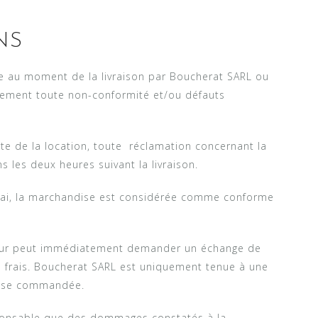
NS
se au moment de la livraison par Boucherat SARL ou
atement toute non-conformité et/ou défauts
e de la location, toute réclamation concernant la
s les deux heures suivant la livraison.
lai, la marchandise est considérée comme conforme
eneur peut immédiatement demander un échange de
frais. Boucherat SARL est uniquement tenue à une
ndise commandée.
ponsable que des dommages constatés à la